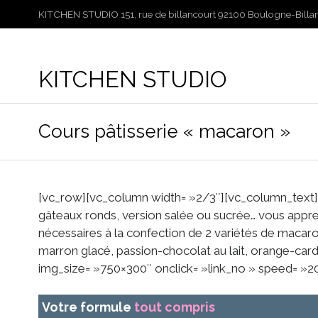
KITCHEN STUDIO 151, rue de billancourt 92100 Boulogne-Billanc
KITCHEN STUDIO
Cours pâtisserie « macaron »
[vc_row][vc_column width= »2/3″][vc_column_text]C
gâteaux ronds, version salée ou sucrée… vous appren
nécessaires à la confection de 2 variétés de macarons
marron glacé, passion-chocolat au lait, orange-c
img_size= »750×300″ onclick= »link_no » speed= »2
Votre formule
tout compris