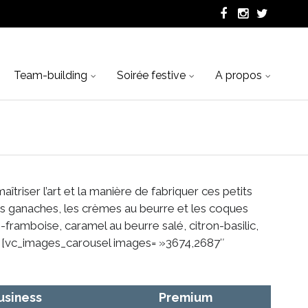
Team-building
Soirée festive
A propos
aîtriser l’art et la manière de fabriquer ces petits
les ganaches, les crèmes au beurre et les coques
-framboise, caramel au beurre salé, citron-basilic,
t][vc_images_carousel images= »3674,2687″
usiness
Premium