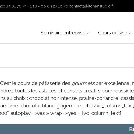
ourt 01 70 74 41 10 - 06 09 27 16 76 contact@kitchenstudio.fr
Skip
Séminaire entreprise
Cours cuisine
to
content
’est le cours de pâtisserie des
gourmets
par excellence, m
drez toutes les astuces et conseils créatifs pour réussir 
 au choix : chocolat noir intense, praliné-coriandre, cassis
ardamome, chocolat blanc-gingembre, etc.[/vc_column_tex
000″ autoplay= »yes » wrap= »yes »][vc_column_text]
B